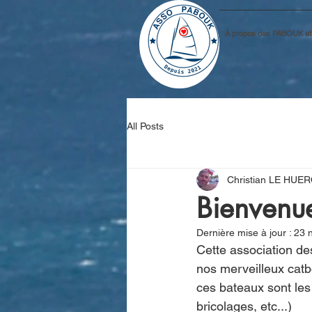
À propos des PABOUK et d
All Posts
Christian LE HUE
Bienvenue
Dernière mise à jour :
23 
Cette association de
nos merveilleux catb
ces bateaux sont les
bricolages, etc...)