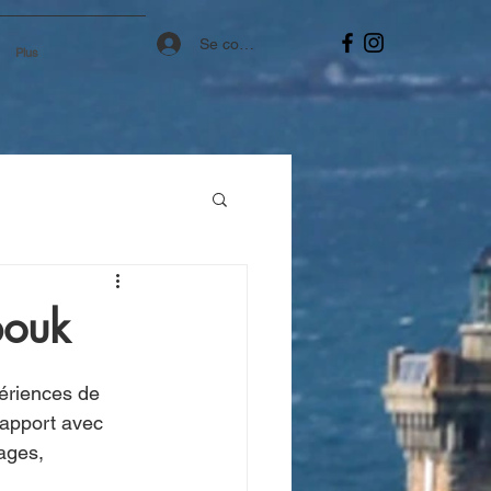
Se connecter
Plus
bouk
ériences de 
rapport avec 
ages, 